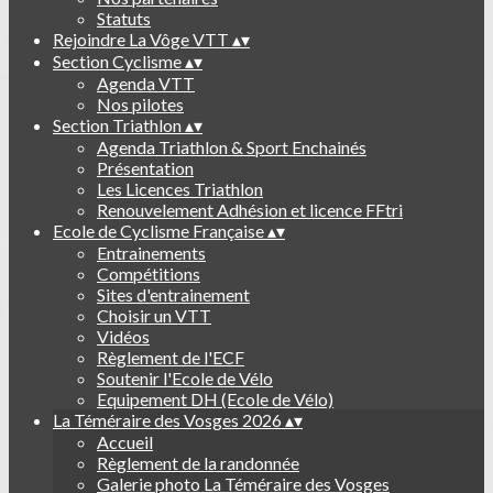
Statuts
Rejoindre La Vôge VTT
▴
▾
Section Cyclisme
▴
▾
Agenda VTT
Nos pilotes
Section Triathlon
▴
▾
Agenda Triathlon & Sport Enchainés
Présentation
Les Licences Triathlon
Renouvelement Adhésion et licence FFtri
Ecole de Cyclisme Française
▴
▾
Entrainements
Compétitions
Sites d'entrainement
Choisir un VTT
Vidéos
Règlement de l'ECF
Soutenir l'Ecole de Vélo
Equipement DH (Ecole de Vélo)
La Téméraire des Vosges 2026
▴
▾
Accueil
Règlement de la randonnée
Galerie photo La Téméraire des Vosges