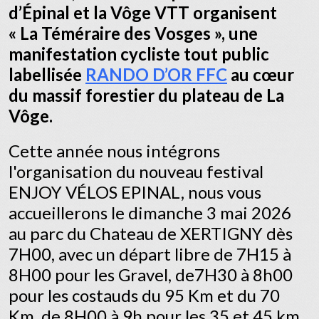
d’Épinal et la Vôge VTT organisent
« La Téméraire des Vosges », une
manifestation cycliste tout public
labellisée
RANDO D’OR FFC
au cœur
du massif forestier du plateau de La
Vôge.
Cette année nous intégrons
l'organisation du nouveau festival
ENJOY VÉLOS EPINAL, nous vous
accueillerons le dimanche 3 mai 2026
au parc du Chateau de XERTIGNY dès
7H00, avec un départ libre de 7H15 à
8H00 pour les Gravel, de7H30 à 8h00
pour les costauds du 95 Km et du 70
Km, de
8H00 à 9h pour les 35 et 45 km,