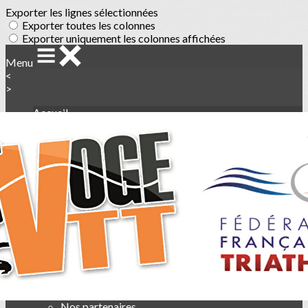
Exporter les lignes sélectionnées
Exporter toutes les colonnes
Exporter uniquement les colonnes affichées
Menu
<
>
Accueil
Règlement de la randonnée
Galerie photo La Téméraire des Vosges
Ajoutez un logo, un bouton, des réseaux sociaux
Cliquez pour éditer
Le club
▴
▾
Accueil
Présentation
Le Comité Directeur
Nos partenaires